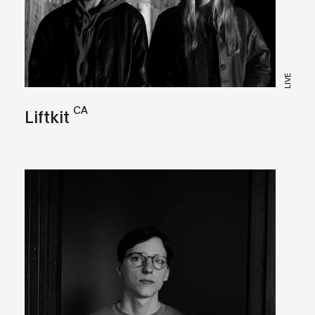
LIVE
CA
Liftkit