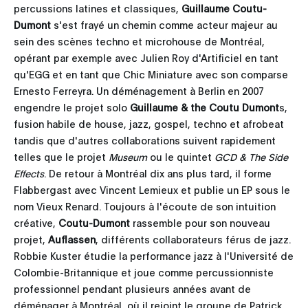
percussions latines et classiques,
Guillaume Coutu-
Dumont
s'est frayé un chemin comme acteur majeur au
sein des scènes techno et microhouse de Montréal,
opérant par exemple avec Julien Roy d'Artificiel en tant
qu'EGG et en tant que Chic Miniature avec son comparse
Ernesto Ferreyra. Un déménagement à Berlin en 2007
engendre le projet solo
Guillaume & the Coutu Dumont
s,
fusion habile de house, jazz, gospel, techno et afrobeat
tandis que d'autres collaborations suivent rapidement
telles que le projet
Museum
ou le quintet
GCD & The Side
Effects
. De retour à Montréal dix ans plus tard, il forme
Flabbergast avec Vincent Lemieux et publie un EP sous le
nom Vieux Renard. Toujours à l'écoute de son intuition
créative,
Coutu-Dumont
rassemble pour son nouveau
projet,
Auflassen
, différents collaborateurs férus de jazz.
Robbie Kuster étudie la performance jazz à l'Université de
Colombie-Britannique et joue comme percussionniste
professionnel pendant plusieurs années avant de
déménager à Montréal, où il rejoint le groupe de Patrick