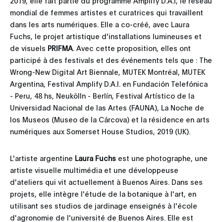
2019, elle fait partie du programme Amplify D.A.I, le réseau
mondial de femmes artistes et curatrices qui travaillent
dans les arts numériques. Elle a co-créé, avec Laura
Fuchs, le projet artistique d'installations lumineuses et
de visuels
PRIFMA
. Avec cette proposition, elles ont
participé à des festivals et des événements tels que : The
Wrong-New Digital Art Biennale, MUTEK Montréal, MUTEK
Argentina, Festival Amplify D.A.I. en Fundación Telefónica
- Peru, 48 hs, Neukölln - Berlín, Festival Artístico de la
Universidad Nacional de las Artes (FAUNA), La Noche de
los Museos (Museo de la Cárcova) et la résidence en arts
numériques aux Somerset House Studios, 2019 (UK).
L'artiste argentine
Laura Fuchs
est une photographe, une
artiste visuelle multimédia et une développeuse
d'ateliers qui vit actuellement à Buenos Aires. Dans ses
projets, elle intègre l'étude de la botanique à l'art, en
utilisant ses studios de jardinage enseignés à l'école
d'agronomie de l'université de Buenos Aires. Elle est