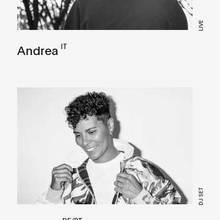
LIVE
IT
Andrea
DJ SET