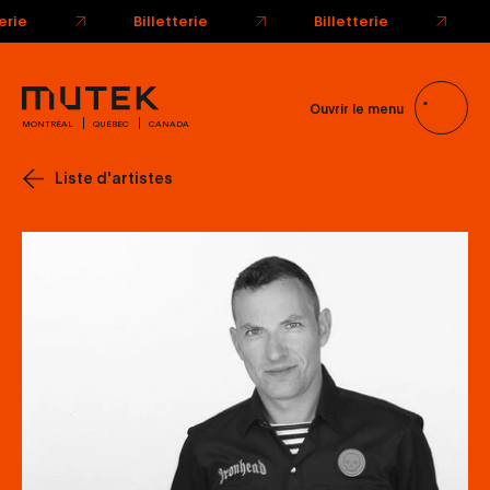
terie
Billetterie
Billetterie
Ouvrir le menu
MONTRÉAL
QUÉBEC
CANADA
Liste d'artistes