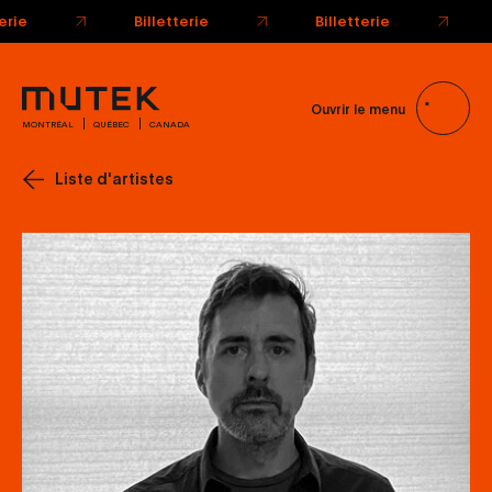
terie
Billetterie
Billetterie
Ouvrir le menu
MONTRÉAL
QUÉBEC
CANADA
Liste d'artistes