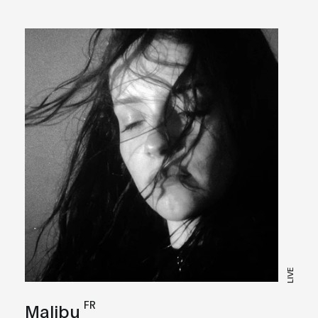
LIVE
FR
Malibu