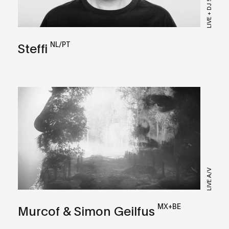
LIVE + DJ SET
NL/PT
Steffi
LIVE A/V
MX+BE
Murcof & Simon Geilfus