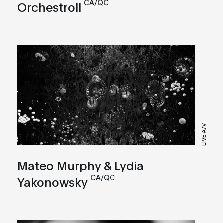
CA/QC
Orchestroll
LIVE A/V
Mateo Murphy & Lydia
CA/QC
Yakonowsky