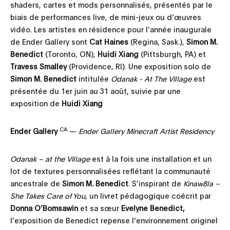
shaders, cartes et mods personnalisés, présentés par le
biais de performances live, de mini-jeux ou d’œuvres
vidéo. Les artistes en résidence pour l’année inaugurale
de Ender Gallery sont
Cat Haines
(Regina, Sask.),
Simon M.
Benedict
(Toronto, ON),
Huidi Xiang
(Pittsburgh, PA) et
Travess Smalley
(Providence, RI). Une exposition solo de
Simon M. Benedict
intitulée
Odanak - At The Village
est
présentée du 1er juin au 31 août, suivie par une
exposition de
Huidi Xiang
CA
Ender Gallery
—
Ender Gallery Minecraft Artist Residency
Odanak – at the Village
est à la fois une installation et un
lot de textures personnalisées reflétant la communauté
ancestrale de
Simon M. Benedict
. S’inspirant de
Kinaw8la –
She Takes Care of You
, un livret pédagogique coécrit par
Donna O’Bomsawin
et sa sœur
Evelyne Benedict,
l’exposition de Benedict repense l’environnement originel