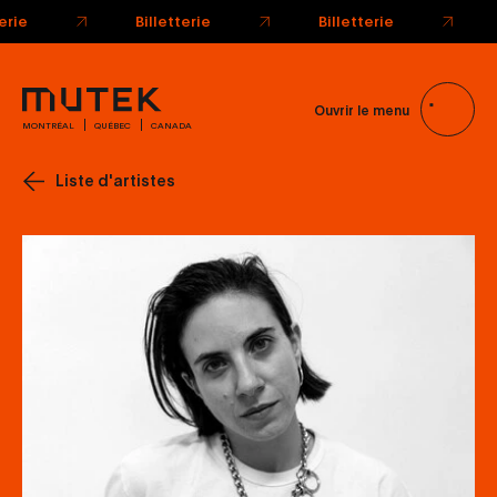
Billetterie
Billetterie
tterie
Ouvrir le menu
MONTRÉAL
QUÉBEC
CANADA
Liste d'artistes