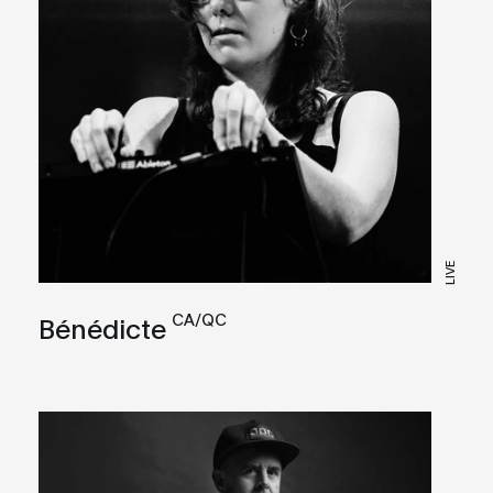
LIVE
CA/QC
Bénédicte