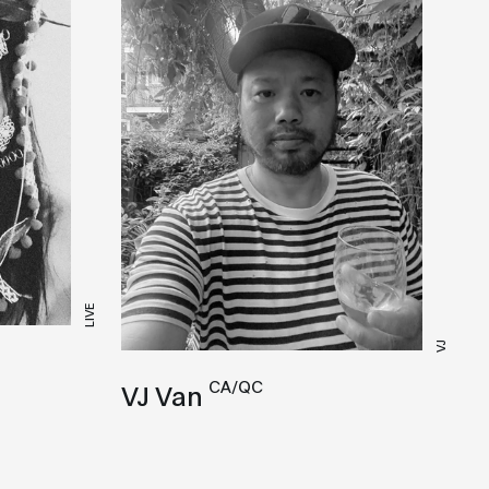
LIVE
VJ
CA/QC
VJ Van