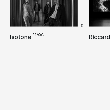
VJ
FR/QC
Isotone
Riccard