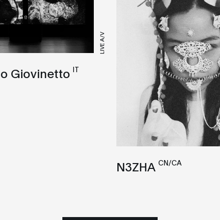
LIVE A/V
IT
o Giovinetto
CN/CA
N3ZHA