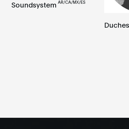
AR/CA/MX/ES
Soundsystem
Duches