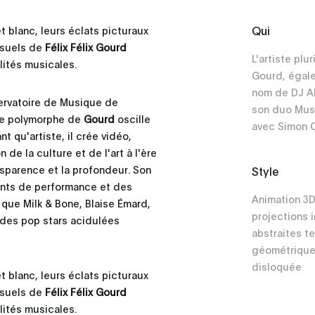
Qui
 blanc, leurs éclats picturaux
visuels de
Félix Félix Gourd
L'artiste plur
ités musicales.
Gourd, égal
nom de DJ A
ervatoire de Musique de
son duo Mus
que polymorphe de
Gourd
oscille
avec Simon C
t qu'artiste, il crée vidéo,
de la culture et de l'art à l'ère
ansparence et la profondeur. Son
Style
ents de performance et des
Animation 3D
que Milk & Bone, Blaise Émard,
projections 
 des pop stars acidulées
abstraites t
géométriques
disloquée
 blanc, leurs éclats picturaux
visuels de
Félix Félix Gourd
ités musicales.