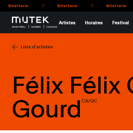
Artistes
Horaires
Festival
MONTRÉAL
QUÉBEC
CANADA
Liste d'artistes
Félix Félix
Gourd
CA/QC