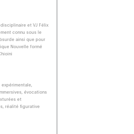
idisciplinaire et VJ Félix
ement connu sous le
bsurde ainsi que pour
ique Nouvelle formé
hioini
 expérimentale,
immersives, évocations
exturées et
, réalité figurative