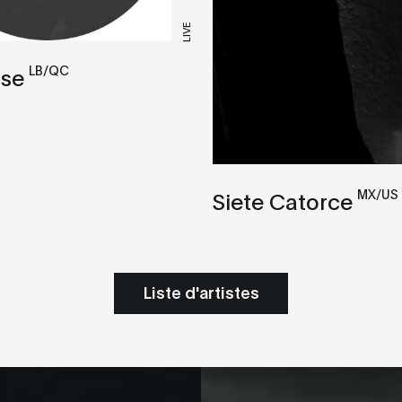
LIVE
LB/QC
se
MX/US
Siete Catorce
Liste d'artistes