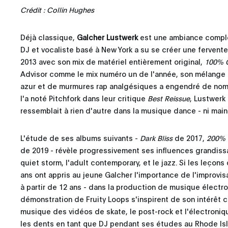
Crédit : Collin Hughes
Déjà classique,
Galcher Lustwerk
est une ambiance complè
DJ et vocaliste basé à New York a su se créer une fervente
2013 avec son mix de matériel entièrement original,
100% 
Advisor comme le mix numéro un de l'année, son mélange
azur et de murmures rap analgésiques a engendré de nomb
l'a noté Pitchfork dans leur critique
Best Reissue
, Lustwerk 
ressemblait à rien d'autre dans la musique dance - ni maint
L'étude de ses albums suivants -
Dark Bliss
de 2017,
200% 
de 2019 - révèle progressivement ses influences grandissa
quiet storm, l'adult contemporary, et le jazz. Si les leço
ans ont appris au jeune Galcher l'importance de l'improvis
à partir de 12 ans - dans la production de musique électr
démonstration de Fruity Loops s'inspirent de son intérêt cr
musique des vidéos de skate, le post-rock et l'électroni
les dents en tant que DJ pendant ses études au Rhode Is