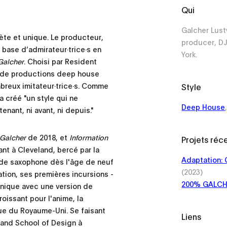
Qui
Galcher Lust
te et unique. Le producteur,
producer, DJ
 base d’admirateur·trice·s en
York.
Galcher
. Choisi par Resident
 de productions deep house
reux imitateur·trice·s. Comme
Style
a créé "un style qui ne
Deep House
enant, ni avant, ni depuis."
Galcher
de 2018, et
Information
Projets réc
nt à Cleveland, bercé par la
Adaptation: 
ns de saxophone dès l'âge de neuf
(2023)
ation, ses premières incursions -
200% GALC
onique avec une version de
oissant pour l'anime, la
que du Royaume-Uni. Se faisant
Liens
land School of Design à