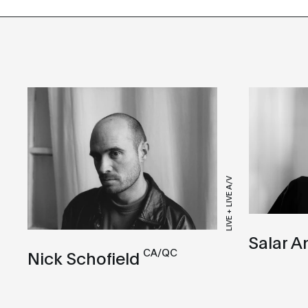
LIVE + LIVE A/V
Salar A
CA/QC
Nick Schofield