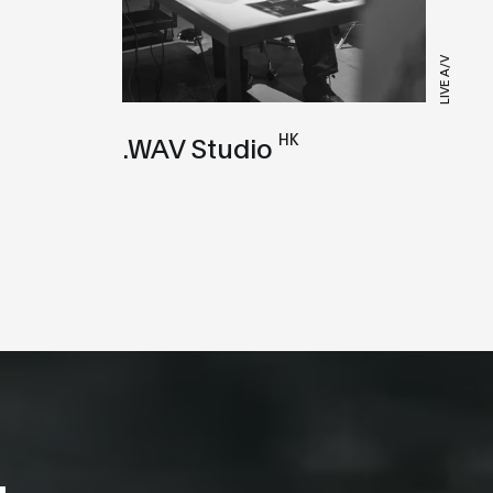
LIVE A/V
HK
.WAV Studio