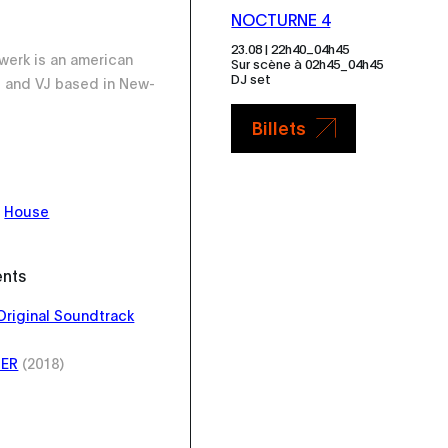
NOCTURNE 4
_
23.08 | 22h40
04h45
werk is an american
Sur scène à 02h45_04h45
DJ set
 and VJ based in New-
Billets
,
House
ents
Original Soundtrack
HER
(2018)