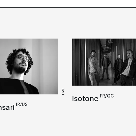
LIVE
FR/QC
Isotone
IR/US
nsari