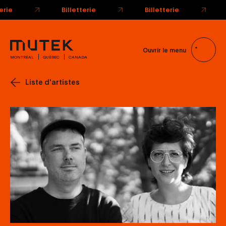
Billetterie
Billetterie
Ouvrir le menu
MONTRÉAL
QUÉBEC
CANADA
Liste d'artistes