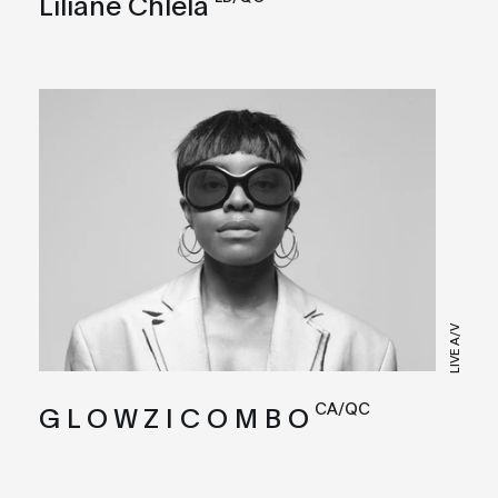
Liliane Chlela
LIVE A/V
CA/QC
G L O W Z I C O M B O