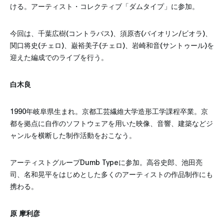
ける。アーティスト・コレクティブ「ダムタイプ」に参加。
今回は、千葉広樹(コントラバス)、須原杏(バイオリン/ビオラ)、
関口将史(チェロ)、巌裕美子(チェロ)、岩崎和音(サントゥール)を
迎えた編成でのライブを行う。
白木良
1990年岐阜県生まれ。京都工芸繊維大学造形工学課程卒業。京
都を拠点に自作のソフトウェアを用いた映像、音響、建築などジ
ャンルを横断した制作活動をおこなう。
アーティストグループDumb Typeに参加。高谷史郎、池田亮
司、名和晃平をはじめとした多くのアーティストの作品制作にも
携わる。
原 摩利彦