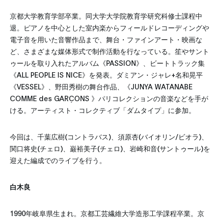
京都大学教育学部卒業。同大学大学院教育学研究科修士課程中
退。ピアノを中心とした室内楽からフィールドレコーディングや
電子音を用いた音響作品まで、舞台・ファインアート・映画な
ど、さまざまな媒体形式で制作活動を行なっている。笙やサント
ゥールを取り入れたアルバム《PASSION》、ビートトラック集
《ALL PEOPLE IS NICE》を発表。ダミアン・ジャレ+名和晃平
《VESSEL》、野田秀樹の舞台作品、《JUNYA WATANABE
COMME des GARÇONS 》パリコレクションの音楽などを手が
ける。アーティスト・コレクティブ「ダムタイプ」に参加。
今回は、千葉広樹(コントラバス)、須原杏(バイオリン/ビオラ)、
関口将史(チェロ)、巌裕美子(チェロ)、岩崎和音(サントゥール)を
迎えた編成でのライブを行う。
白木良
1990年岐阜県生まれ。京都工芸繊維大学造形工学課程卒業。京