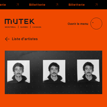
terie
Billetterie
Billetterie
Ouvrir le menu
MONTRÉAL
QUÉBEC
CANADA
Liste d'artistes