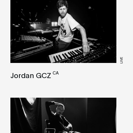
LIVE
CA
Jordan GCZ