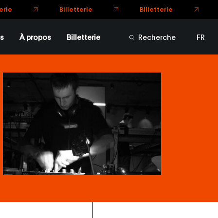
Billetterie
Billetterie
ie
s
À propos
Billetterie
Recherche
FR
EN