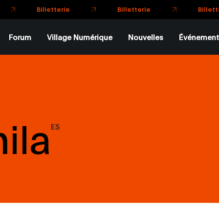
Bill
Billetterie
Billetterie
Forum
Village Numérique
Nouvelles
Événement
ila
ES