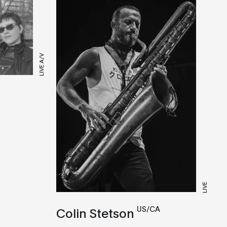
LIVE A/V
LIVE
US/CA
Colin Stetson