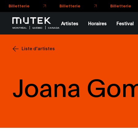
Billetterie
Billetterie
Billetterie
Artistes
Horaires
Festival
MONTRÉAL
QUÉBEC
CANADA
Liste d'artistes
Joana Gom