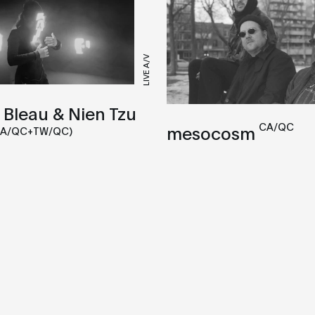
LIVE A/V
Bleau & Nien Tzu
CA/QC
mesocosm
CA/QC+TW/QC)