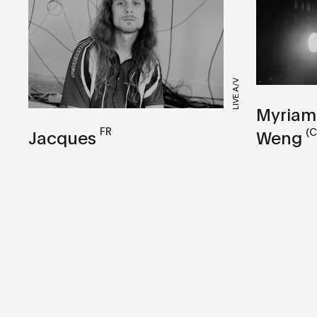
LIVE A/V
Myriam 
FR
(
Jacques
Weng