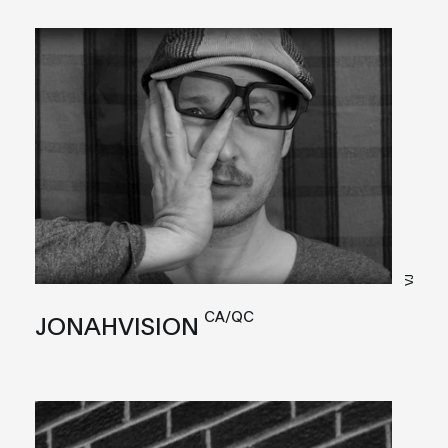
VJ
CA/QC
JONAHVISION