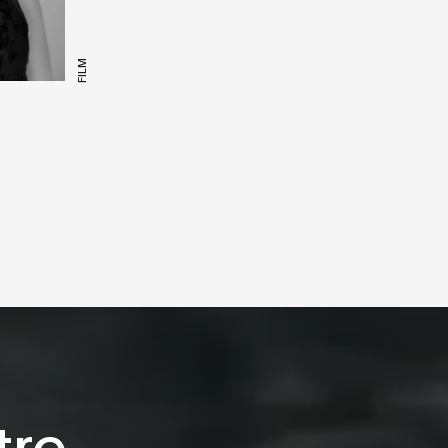
FILM
tre