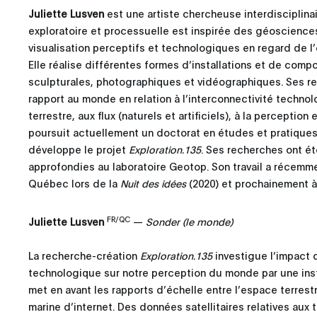
Juliette Lusven
est une artiste chercheuse interdisciplina
exploratoire et processuelle est inspirée des géoscienc
visualisation perceptifs et technologiques en regard de l
Elle réalise différentes formes d’installations et de compos
sculpturales, photographiques et vidéographiques. Ses re
rapport au monde en relation à l’interconnectivité technol
terrestre, aux flux (naturels et artificiels), à la perception
poursuit actuellement un doctorat en études et pratiques
développe le projet
Exploration.135
. Ses recherches ont é
approfondies au laboratoire Geotop. Son travail a récemm
Québec lors de la
Nuit des idées
(2020) et prochainement à l
FR/QC
Juliette Lusven
—
Sonder (le monde)
La recherche-création
Exploration.135
investigue l’impact 
technologique sur notre perception du monde par une insta
met en avant les rapports d’échelle entre l’espace terrestr
marine d’internet. Des données satellitaires relatives aux