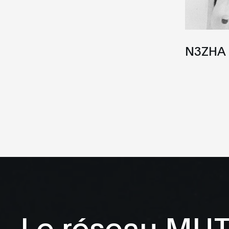
N3ZHA
Le réseau MU