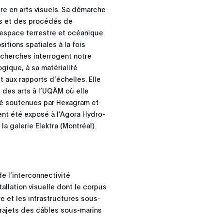
ire en arts visuels. Sa démarche
es et des procédés de
’espace terrestre et océanique.
itions spatiales à la fois
cherches interrogent notre
ogique, à sa matérialité
 et aux rapports d’échelles. Elle
 des arts à l’UQÀM où elle
té soutenues par Hexagram et
ent été exposé à l’Agora Hydro-
a galerie Elektra (Montréal).
de l’interconnectivité
llation visuelle dont le corpus
e et les infrastructures sous-
 trajets des câbles sous-marins