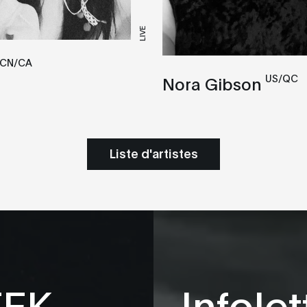
LIVE
CN/CA
US/QC
Nora Gibson
Liste d'artistes
TEK
Infolet