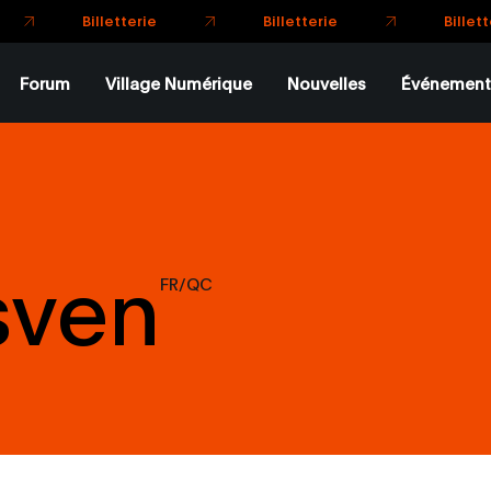
Billetteri
Billetterie
Billetterie
Forum
Village Numérique
Nouvelles
Événement
sven
FR/QC