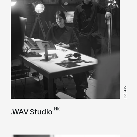
LIVE A/V
HK
.WAV Studio