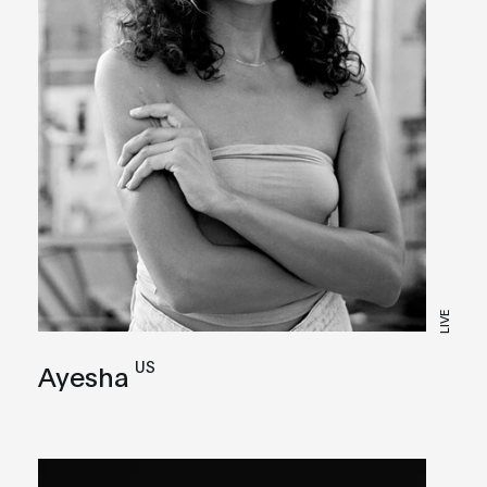
LIVE
US
Ayesha