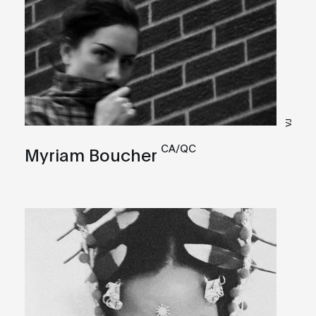
VJ
CA/QC
Myriam Boucher