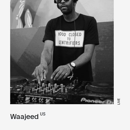
LIVE
US
Waajeed