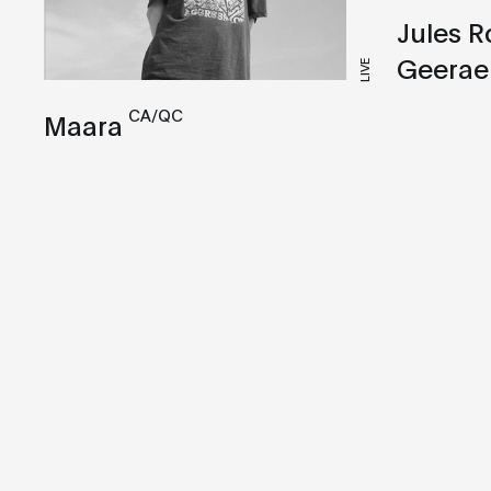
Jules R
Geerae
LIVE
CA/QC
Maara