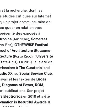
et la recherche, dont les
s études critiques sur Internet
p
, un projet communautaire de
ce queer en relation avec
t présenté des exposés à
tronica
(Autriche),
Somerset
ys-Bas),
OTHERWISE Festival
hool of Architecture
(Royaume-
itecture
(Porto Rico), l'
Université
États-Unis). En 2019, iel a été de
missaires à
The Curatorial and
udio XX
, au
Social Service Club
,
travail et les textes de
Lucas
3
,
Diagrams of Power
,
ROM
,
 et publications. Son projet
rs Electronica
en 2018 et a été
formation is Beautiful Awards
. Il