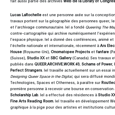
fait aussi partie des archives
Web de la Library of Congre
Lucas LaRochelle
est une personne axée sur la conception 
travaux portent sur la géographie des personnes queer, le
et l’archivage communautaire. Iel a fondé
Queering The Ma
contre-cartographie qui archive numériquement l’expérien
l’espace physique. Iel a donné des conférences, animé e
l’échelle nationale et internationale, récemment à
Ars Elec
House
(Royaume-Uni),
Onomatopee Projects
et
fanfare
(Pa
(Suisse),
Studio XX
et
SBC Gallery
(Canada). Ses travaux e
publiés dans
QUEER.ARCHIVE.WORK #3
,
Schams of Power
,
Perfect Strangers
. Iel travaille actuellement sur un essai i
Designing Queer Space in the Digital
, qui sera diffusé mondi
Technologies, Spaces et Otherness, à paraître sur
Routle
première personne à recevoir une bourse en conservation
Scholarship Lab
. Iel a effectué des résidences à
Studio X
Fine Arts Reading Room
. Iel travaille en développement 
graphique à la pige pour des artistes et institutions cultur