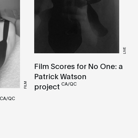
LIVE
Film Scores for No One: a
Patrick Watson
CA/QC
FILM
project
CA/QC