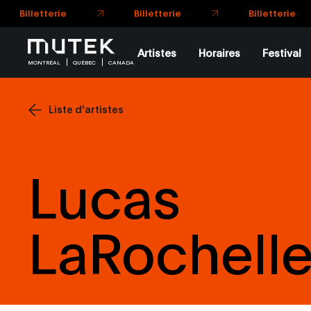
Artistes
Horaires
Festival
MONTRÉAL
QUÉBEC
CANADA
Liste d'artistes
Lucas
LaRochell