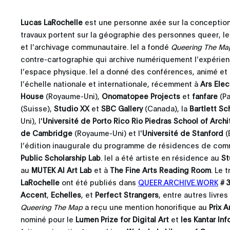
Lucas LaRochelle
est une personne axée sur la conception 
travaux portent sur la géographie des personnes queer, le
et l’archivage communautaire. Iel a fondé
Queering The Ma
contre-cartographie qui archive numériquement l’expérien
l’espace physique. Iel a donné des conférences, animé e
l’échelle nationale et internationale, récemment à
Ars Elec
House
(Royaume-Uni),
Onomatopee Projects
et
fanfare
(Pa
(Suisse),
Studio XX
et
SBC Gallery
(Canada), la
Bartlett Sc
Uni), l'
Université de Porto Rico Rio Piedras School of Arch
de Cambridge
(Royaume-Uni) et l'
Université de Stanford
(
l’édition inaugurale du programme de résidences de com
Public Scholarship Lab
. Iel a été artiste en résidence au
St
au
MUTEK AI Art Lab
et à
The Fine Arts Reading Room
. Le 
LaRochelle
ont été publiés dans
QUEER.ARCHIVE.WORK
# 
Accent
,
Echelles
, et
Perfect Strangers
, entre autres livres
Queering The Map
a reçu une mention honorifique au
Prix A
nominé pour le
Lumen Prize for Digital Art
et
les Kantar In