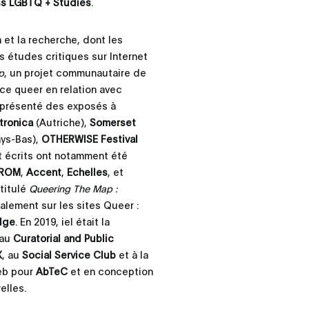
ss LGBTQ + Studies
.
et la recherche, dont les
s études critiques sur Internet
p
, un projet communautaire de
ce queer en relation avec
t présenté des exposés à
tronica
(Autriche),
Somerset
ys-Bas),
OTHERWISE Festival
t écrits ont notamment été
ROM
,
Accent
,
Echelles
, et
ntitulé
Queering The Map :
alement sur les sites Queer :
dge
. En 2019, iel était la
 au
Curatorial and Public
X
, au
Social Service Club
et à la
Web pour
AbTeC
et en conception
elles.