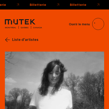
terie
Billetterie
Billetterie
Ouvrir le menu
MONTRÉAL
QUÉBEC
CANADA
Liste d'artistes