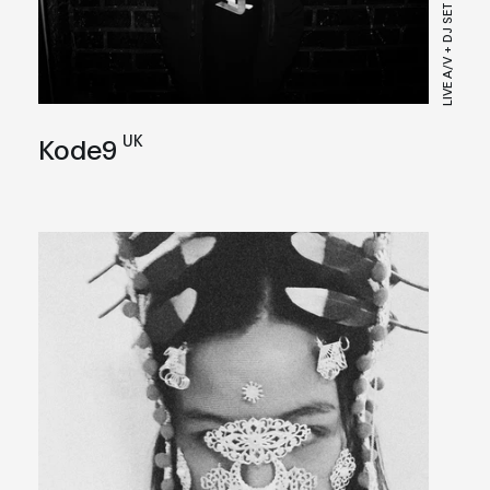
LIVE A/V + DJ SET
UK
Kode9