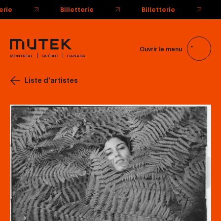
Billetterie
Billetterie
Ouvrir le menu
MONTRÉAL
QUÉBEC
CANADA
Liste d'artistes