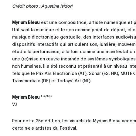
Crédit photo : Agustina Isidori
Myriam Bleau
est une compositrice, artiste numérique et 
Utilisant la musique et le son comme point de départ, el
musique électronique gestuelle, des interfaces audiovisue
dispositifs interactifs qui articulent son, lumière, mouvem
étudie la performance, à la fois comme une manifestation
une (re)mise en œuvre incarnée de systèmes symboliques
non humaines. Il a été reconnu et présenté à un niveau inte
tels que le Prix Ars Electronica (AT), Sónar (ES, HK), MUTEK 
Transmediale (DE) et Todays’ Art (NL).
CA/QC
Myriam Bleau
VJ
Pour cette 25e édition, les visuels de Myriam Bleau acc
certain·e·s artistes du Festival.