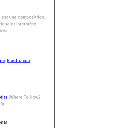
 est une compositrice,
rique et interprête
réal.
one
,
Electronica
,
fits
(Where To Now?
9)
ents