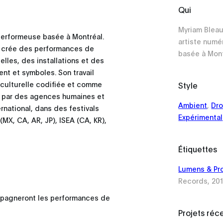
Qui
Myriam Bleau
performeuse basée à Montréal.
artiste numé
le crée des performances de
basée à Mont
lles, des installations et des
ent et symboles. Son travail
 culturelle codifiée et comme
Style
 par des agences humaines et
Ambient
,
Dr
rnational, dans des festivals
Expérimental
(MX, CA, AR, JP), ISEA (CA, KR),
Étiquettes
Lumens & Pro
Records, 201
ompagneront les performances de
Projets réc