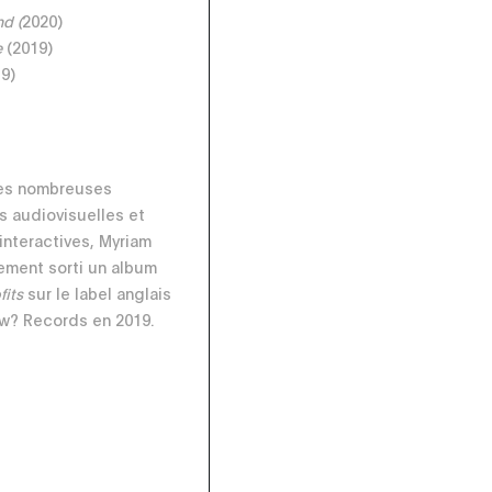
nd (
2020)
e
(2019)
9)
ses nombreuses
 audiovisuelles et
 interactives, Myriam
ement sorti un album
fits
sur le label anglais
w? Records en 2019.