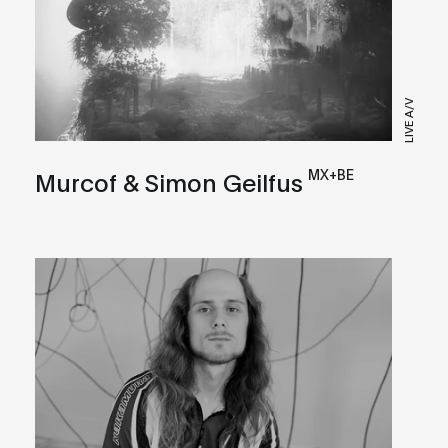
LIVE A/V
MX+BE
Murcof & Simon Geilfus