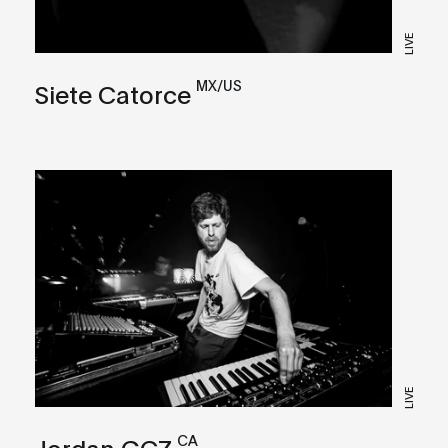
LIVE
MX/US
Siete Catorce
LIVE
CA
Jordan GCZ