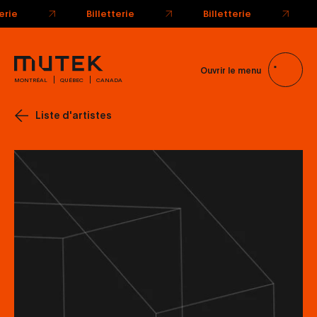
terie
Billetterie
Billetterie
Ouvrir le menu
MONTRÉAL
QUÉBEC
CANADA
Liste d'artistes