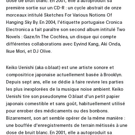
dose de bruit blanc. En 2001, elle a autoproduit sa
première sortie sur un CD-R : un cycle abstrait de onze
morceaux intitulé Sketches For Various Notions Of
Hanging Sky By. En 2004, l'étiquette portugaise Cronica
Electronica a fait paraître son second album intitulé Two
Novels : Gaze/In The Cochlea, un disque qui compte
différentes collaborations avec Eyvind Kang, Aki Onda,
Ikue Mori, et DJ Olive.
Keiko Uenishi (aka o.blaat) est une artiste sonore et
compositrice japonaise actuellement basée à Brooklyn.
Depuis sept ans, elle se dédie à faire revivre les parties
les plus inexplorées de la musique noise ambient. Keiko
Uenishi tire son pseudonyme O.blaat d'un petit papier
japonais comestible et sans goût, habituellement utilisé
pour enrober des médicaments ou des bonbons.
Bizarrement, son art semble opérer de la même manière :
une bouffée d'enregistrements de terrain métissés à une
dose de bruit blanc. En 2001, elle a autoproduit sa