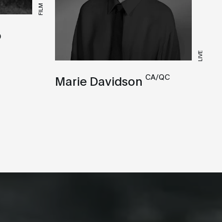
FILM
o
LIVE
CA/QC
Marie Davidson