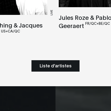
LIVE
Jules Roze & Pabl
Thing & Jacques
FR/QC+BE/QC
Geeraert
US+CA/QC
Liste d'artistes