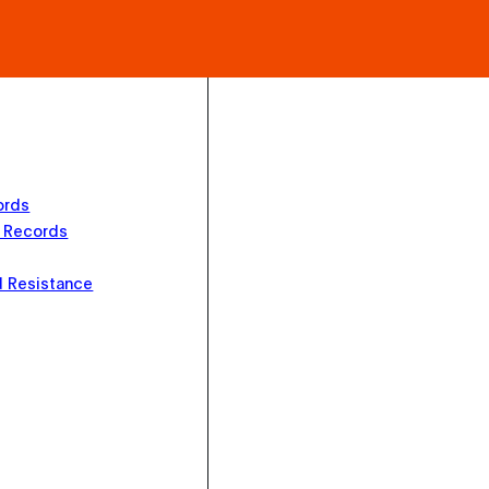
ords
 Records
 Resistance