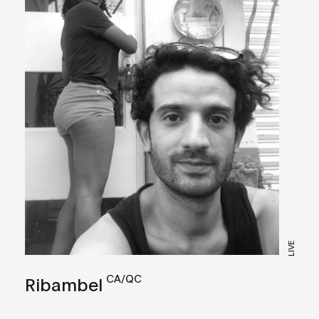
LIVE
CA/QC
Ribambel