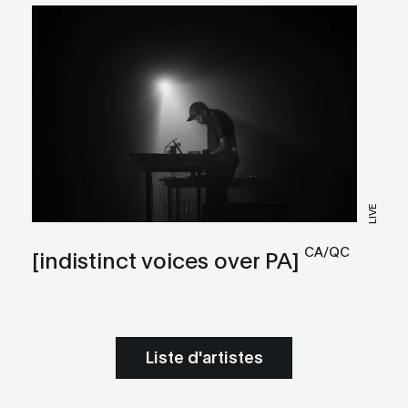
LIVE
CA/QC
[indistinct voices over PA]
Liste d'artistes