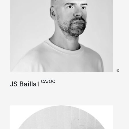
VJ
CA/QC
JS Baillat