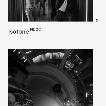
VJ
FR/QC
Isotone