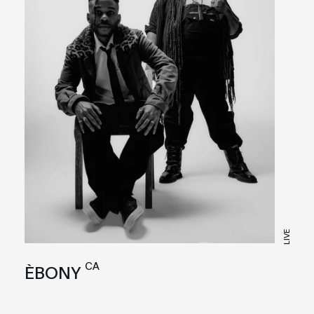
LIVE
CA
ÈBONY