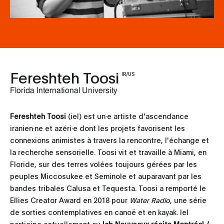
Fereshteh Toosi
IR/US
Florida International University
Fereshteh Toosi
(iel) est un·e artiste d'ascendance
iranien·ne et azéri·e dont les projets favorisent les
connexions animistes à travers la rencontre, l'échange et
la recherche sensorielle. Toosi vit et travaille à Miami, en
Floride, sur des terres volées toujours gérées par les
peuples Miccosukee et Seminole et auparavant par les
bandes tribales Calusa et Tequesta. Toosi a remporté le
Ellies Creator Award en 2018 pour
Water Radio
, une série
de sorties contemplatives en canoë et en kayak. Iel
participe actuellement au
lab Nouveaux récits Montréal /