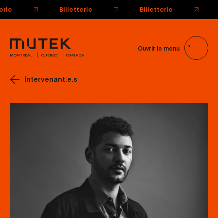
terie
Billetterie
Billetterie
Ouvrir le menu
MONTRÉAL
QUÉBEC
CANADA
Intervenant.e.s