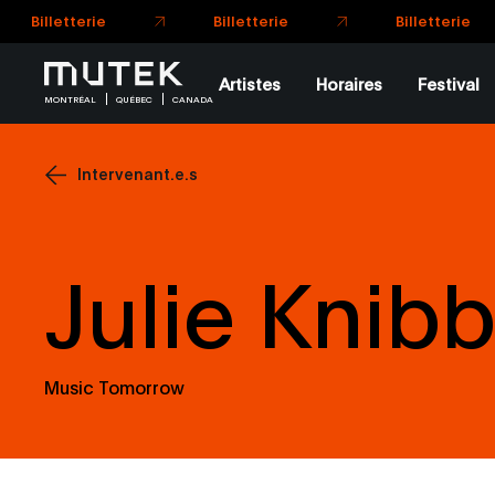
Billetterie
Billetterie
Billetterie
Artistes
Horaires
Festival
MONTRÉAL
QUÉBEC
CANADA
Intervenant.e.s
Julie Knib
Music Tomorrow