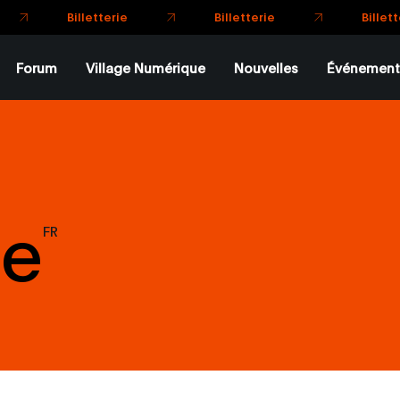
Billetterie
Billetterie
Billet
Forum
Village Numérique
Nouvelles
Événement
be
FR