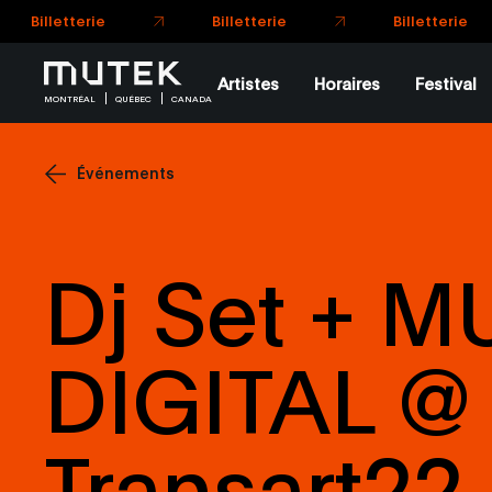
Artistes
Horaires
Festival
MONTRÉAL
QUÉBEC
CANADA
Événements
Dj Set + M
DIGITAL @
Transart22