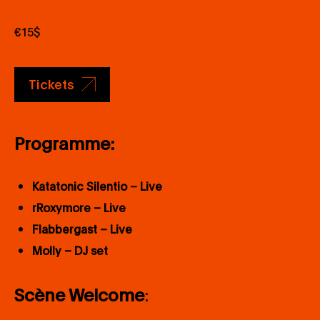
€15$
Tickets
Programme:
Katatonic Silentio – Live
rRoxymore – Live
Flabbergast – Live
Molly – DJ set
Scène Welcome
: