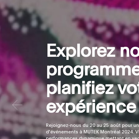
E
x
p
l
o
r
e
z
n
p
r
o
g
r
a
m
m
p
l
a
n
i
f
e
z
v
o
e
x
p
é
r
i
e
n
c
e
Rejoignez-nous du 20 au 25 août pour u
d'événements à MUTEK Montréal 2024. Vi
performances dynamique mettant en ved