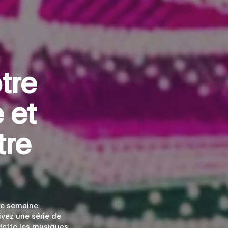
o
t
r
e
e
e
t
t
r
e
ne semaine
vez une série de
ette les musiques