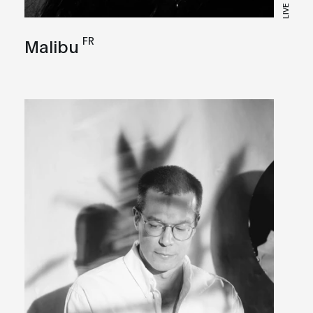
LIVE
FR
Malibu