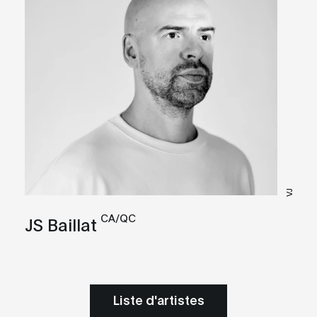
VJ
CA/QC
JS Baillat
Liste d'artistes