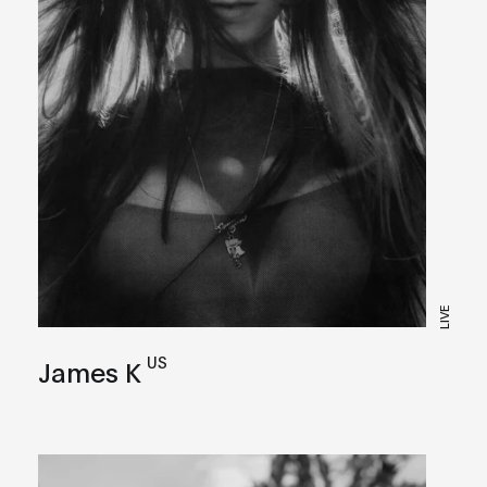
LIVE
US
James K