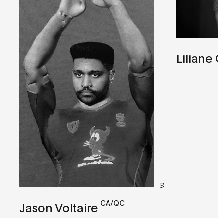
Liliane
VJ
CA/QC
Jason Voltaire