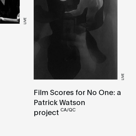
LIVE
LIVE
Film Scores for No One: a
Patrick Watson
CA/QC
project