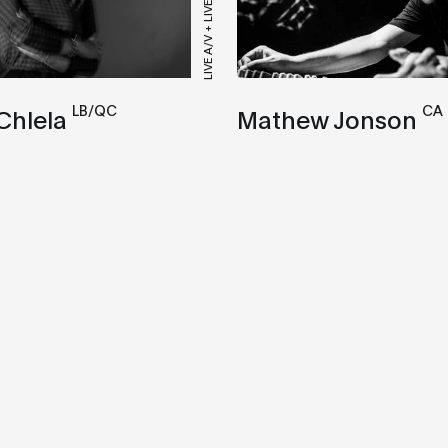
LIVE A/V + LIVE
LB/QC
CA
 Chlela
Mathew Jonson