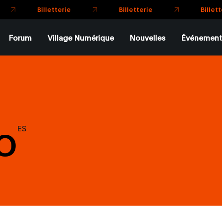
Billetterie
Billetterie
Forum
Village Numérique
Nouvelles
Événement
o
ES