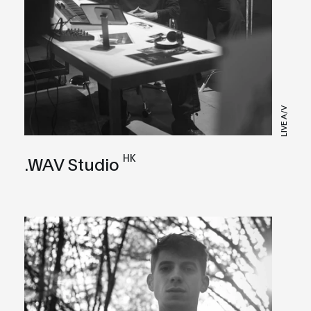
LIVE A/V
HK
.WAV Studio