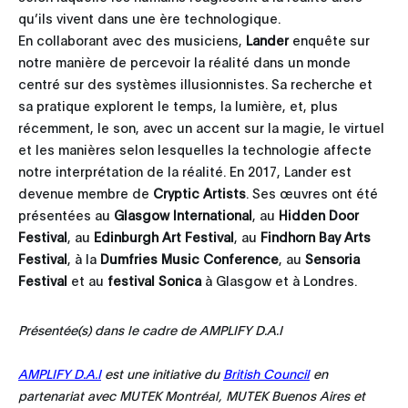
qu’ils vivent dans une ère technologique.
En collaborant avec des musiciens,
Lander
enquête sur
notre manière de percevoir la réalité dans un monde
centré sur des systèmes illusionnistes. Sa recherche et
sa pratique explorent le temps, la lumière, et, plus
récemment, le son, avec un accent sur la magie, le virtuel
et les manières selon lesquelles la technologie affecte
notre interprétation de la réalité. En 2017, Lander est
devenue membre de
Cryptic Artists
. Ses œuvres ont été
présentées au
Glasgow International
, au
Hidden Door
Festival
, au
Edinburgh Art Festival
, au
Findhorn Bay Arts
Festival
, à la
Dumfries Music Conference
, au
Sensoria
Festival
et au
festival Sonica
à Glasgow et à Londres.
Présentée(s) dans le cadre de AMPLIFY D.A.I
AMPLIFY D.A.I
est une initiative du
British Council
en
partenariat avec MUTEK Montréal, MUTEK Buenos Aires et