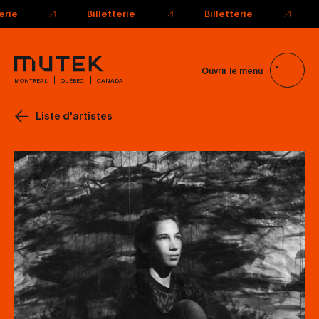
Billetterie
Billetterie
Ouvrir le menu
MONTRÉAL
QUÉBEC
CANADA
Liste d'artistes