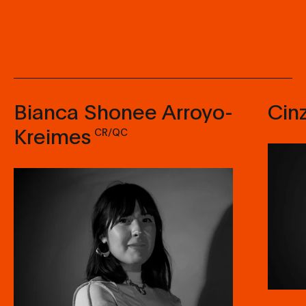
Bianca Shonee Arroyo-
Cin
Kreimes
CR/QC