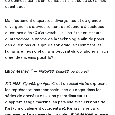
de données par les entreprises et à la course aux armes
quantiques.
Manifestement disparates, divergentes et de grande
envergure, les œuvres tentent de répondre à quelques
questions clés : Qu’arriverait-il si l’art était en mesure
d’interrompre le rythme de la technologie afin de poser
des questions au sujet de son éthique? Comment les
humains et les non-humains peuvent-ils collaborer afin de
créer des avenirs positifs?
UK
Libby Heaney
—
FIGURES, £igur€$, go figure!?
FIGURES, £igur€$, go figure?!
est un essai vidéo explorant
les représentations tendancieuses du corps dans les
séries de données de vision par ordinateur et
d’apprentissage machine, en parallèle avec l’histoire de
l’art (principalement occidentale). Parfois narré par un
système texte à génération vocale,
Libby Heaney
repense