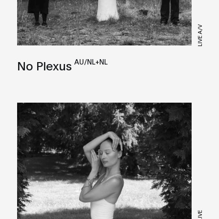
LIVE A/V
AU/NL+NL
No Plexus
LIVE